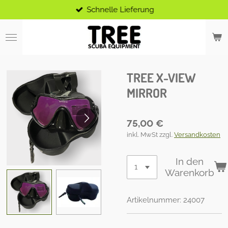
Schnelle Lieferung
Zum
Hauptinhalt
springen
TREE X-VIEW
MIRROR
75,00 €
inkl. MwSt zzgl.
Versandkosten
In den
Warenkorb
Artikelnummer:
24007