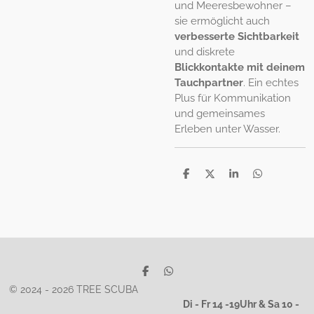
und Meeresbewohner –
sie ermöglicht auch
verbesserte Sichtbarkeit
und diskrete
Blickkontakte mit deinem
Tauchpartner
. Ein echtes
Plus für Kommunikation
und gemeinsames
Erleben unter Wasser.
T
T
T
T
e
e
e
e
i
i
i
i
l
l
l
l
e
e
e
e
n
n
n
n
T
T
e
e
© 2024 - 2026 TREE SCUBA
i
i
Di - Fr 14 -19Uhr & Sa 10 -
l
l