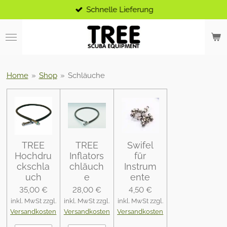
Schnelle Lieferung
Zum
Hauptinhalt
springen
Home
»
Shop
»
Schläuche
TREE
TREE
Swifel
Hochdru
Inflators
für
ckschla
chläuch
Instrum
uch
e
ente
35,00 €
28,00 €
4,50 €
inkl. MwSt zzgl.
inkl. MwSt zzgl.
inkl. MwSt zzgl.
Versandkosten
Versandkosten
Versandkosten