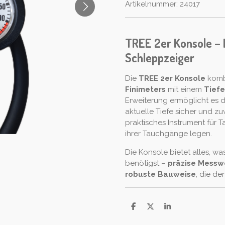
Artikelnummer:
24017
TREE 2er Konsole – 
Schleppzeiger
Die
TREE 2er Konsole
kombi
Finimeters
mit einem
Tief
Erweiterung ermöglicht es d
aktuelle Tiefe sicher und zuv
praktisches Instrument für 
ihrer Tauchgänge legen.
Die Konsole bietet alles, w
benötigst –
präzise Messw
robuste Bauweise
, die d
T
T
T
e
e
e
i
i
i