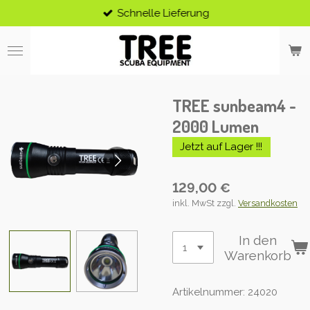
Schnelle Lieferung
Zum
Hauptinhalt
springen
TREE sunbeam4 -
2000 Lumen
Jetzt auf Lager !!!
129,00 €
inkl. MwSt zzgl.
Versandkosten
In den
Warenkorb
Artikelnummer:
24020