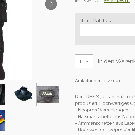
inkl. MwSt zzgl.
Versandkosten
Name Patches
In den Waren
Artikelnummer:
24041
Der TREE X-30 Laminat Troc
produziert. Hochwertiges C
- Neopren Wärmekragen
- Halsmanschette aus Neop
- Armmanschetten aus Late
- Hochwertige Hydpro Ventil