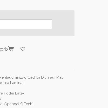
korb
kentauchanzug wird für Dich auf Maß
odura Laminat.
ren oder Latex
x
e (Optional Si Tech)