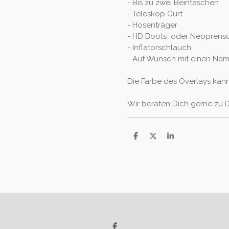
- Bis zu zwei Beintaschen
- Teleskop Gurt
- Hosenträger
- HD Boots oder Neoprenso
- Inflatorschlauch
- Auf Wunsch mit einen Na
Die Farbe des Overlays kann
Wir beraten Dich gerne zu
T
T
T
e
e
e
i
i
i
l
l
l
e
e
e
n
n
n