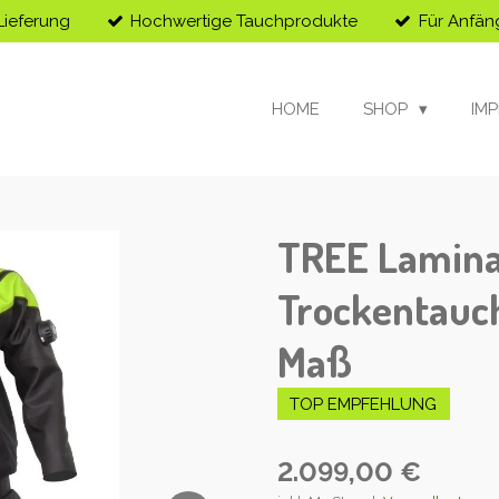
Lieferung
Hochwertige Tauchprodukte
Für Anfän
HOME
SHOP
IM
TREE Lamina
Trockentauc
Maß
TOP EMPFEHLUNG
2.099,00 €