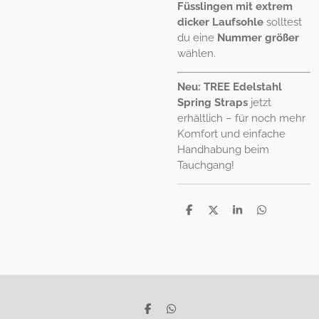
Füsslingen mit extrem
dicker Laufsohle
solltest
du eine
Nummer größer
wählen.
Neu:
TREE Edelstahl
Spring Straps
jetzt
erhältlich – für noch mehr
Komfort und einfache
Handhabung beim
Tauchgang!
T
T
T
T
e
e
e
e
i
i
i
i
l
l
l
l
e
e
e
e
n
n
n
n
T
T