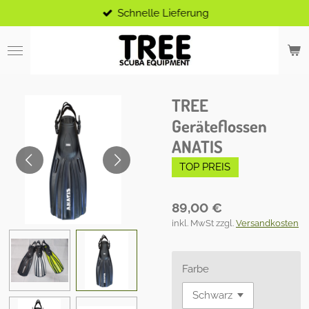
Schnelle Lieferung
Zum
Hauptinhalt
springen
TREE
Geräteflossen
ANATIS
TOP PREIS
89,00 €
inkl. MwSt zzgl.
Versandkosten
Farbe