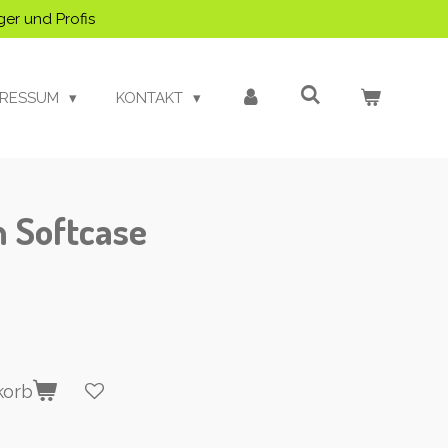
ger und Profis
PRESSUM
KONTAKT
 Softcase
korb