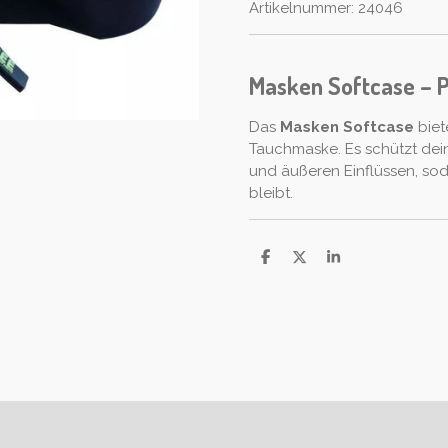
Artikelnummer:
24046
Masken Softcase – P
Das
Masken Softcase
biet
Tauchmaske. Es schützt dei
und äußeren Einflüssen, so
bleibt.
T
T
T
e
e
e
i
i
i
l
l
l
e
e
e
n
n
n