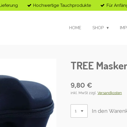
Lieferung
Hochwertige Tauchprodukte
Für Anfän
HOME
SHOP
IM
TREE Masken
9,80 €
inkl. MwSt zzgl.
Versandkosten
In den Waren