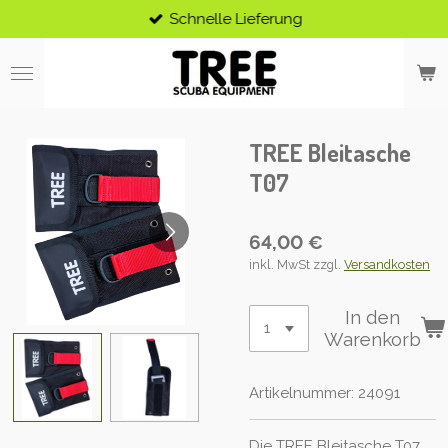
Schnelle Lieferung
Zum
Hauptinhalt
springen
TREE Bleitasche
T07
64,00 €
inkl. MwSt zzgl.
Versandkosten
In den
Warenkorb
Artikelnummer:
24091
Die TREE Bleitasche T07