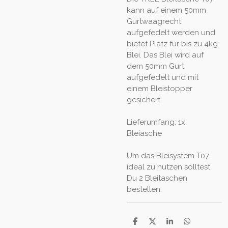
kann auf einem 50mm
Gurtwaagrecht
aufgefedelt werden und
bietet Platz für bis zu 4kg
Blei. Das Blei wird auf
dem 50mm Gurt
aufgefedelt und mit
einem Bleistopper
gesichert.
Lieferumfang: 1x
Bleiasche
Um das Bleisystem T07
ideal zu nutzen solltest
Du 2 Bleitaschen
bestellen.
T
T
T
T