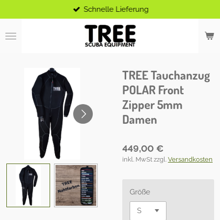
Schnelle Lieferung
Zum
Hauptinhalt
springen
TREE Tauchanzug
POLAR Front
Zipper 5mm
Damen
449,00 €
inkl. MwSt zzgl.
Versandkosten
Größe