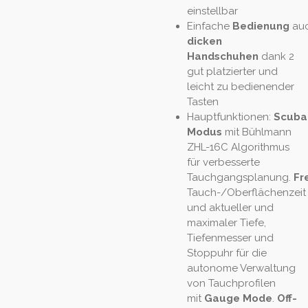
einstellbar
Einfache
Bedienung
au
dicken
Handschuhen
dank 2
gut platzierter und
leicht zu bedienender
Tasten
Hauptfunktionen:
Scuba
Modus
mit Bühlmann
ZHL-16C Algorithmus
für verbesserte
Tauchgangsplanung.
Fr
Tauch-/Oberflächenzeit
und aktueller und
maximaler Tiefe,
Tiefenmesser und
Stoppuhr für die
autonome Verwaltung
von Tauchprofilen
mit
Gauge Mode
.
Off-