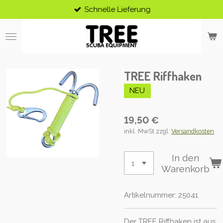
Schnelle Lieferung
Zum
Hauptinhalt
springen
TREE Riffhaken
NEU
19,50 €
inkl. MwSt zzgl.
Versandkosten
In den
Warenkorb
Artikelnummer:
25041
Der TREE Riffhaken ist aus